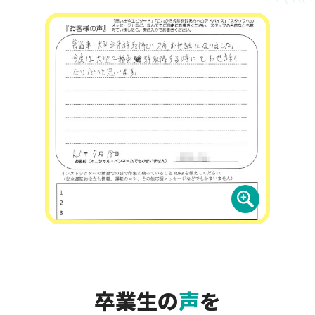
卒業生の
声
を