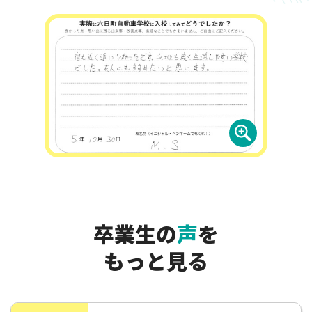
卒業生の
声
を
もっと見る