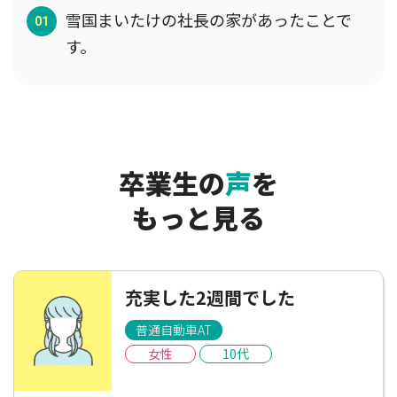
雪国まいたけの社長の家があったことで
す。
卒業生の
声
を
もっと見る
充実した2週間でした
普通自動車AT
女性
10代