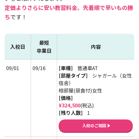
定価よりさらに安い教習料金、先着順で早いもの勝
ち
です！
最短
入校日
内容
卒業日
09/01
09/16
[車種]
普通車AT
[部屋タイプ]
シャガール（女性
宿舎）
相部屋(昼食付)女性
[価格]
¥324,500
(税込)
[残り人数]
1
入校のご相談