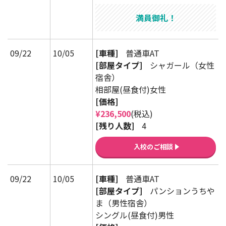
満員御礼！
09/22
10/05
[車種]
普通車AT
[部屋タイプ]
シャガール（女性
宿舎）
相部屋(昼食付)女性
[価格]
¥236,500
(税込)
[残り人数]
4
入校のご相談
09/22
10/05
[車種]
普通車AT
[部屋タイプ]
パンションうちや
ま（男性宿舎）
シングル(昼食付)男性