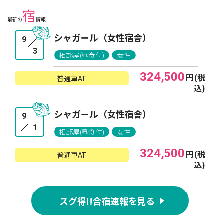
宿
最新の
情報
シャガール（女性宿舎）
9
3
相部屋(昼食付)
女性
324,500
円
(税
普通車AT
込)
シャガール（女性宿舎）
9
1
相部屋(昼食付)
女性
324,500
円
(税
普通車AT
込)
スグ得!!合宿速報を見る