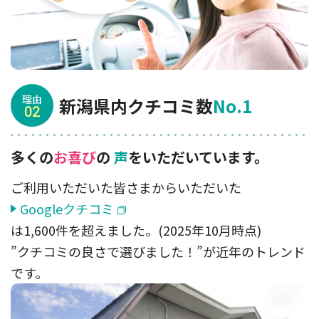
理由
新潟県内クチコミ数
No.1
02
多くの
お喜び
の
声
をいただいています。
ご利用いただいた皆さまからいただいた
Googleクチコミ
は1,600件を超えました。(2025年10月時点)
”クチコミの良さで選びました！”が近年のトレンド
です。