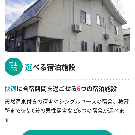
理由
選
べる宿泊施設
03
快適
に合宿期間を過ごせる
6
つの宿泊施設
天然温泉付きの宿舎やシングルユースの宿舎、教習
所まで徒歩0分の男性宿舎など6つの宿舎が選べま
す。