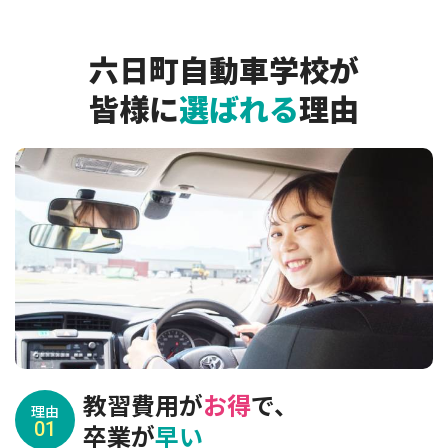
六日町自動車学校が
皆様に
選ばれる
理由
教習費用が
お得
で、
理由
01
卒業が
早い