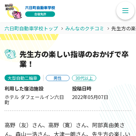
六日町自動車学校トップ
みんなのクチコミ
先生方の楽
先生方の楽しい指導のおかげで卒
業！
大型自動二輪車
男性
30代以上
利用した宿泊施設
投稿日時
ホテル ダフェールイン六日
2022年05月07日
町
高野（友）さん、高野（寛）さん、阿部真由美さ
ん、森山一浩さん、大津一朗さん、先生方の楽しい