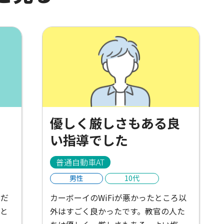
く
優しく厳しさもある良
い指導でした
普通自動車AT
男性
10代
くだ
カーボーイのWiFiが悪かったところ以
と
外はすごく良かったです。教官の人た