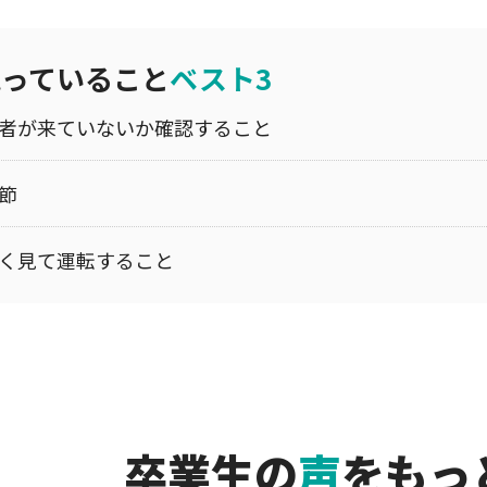
残っていること
ベスト3
者が来ていないか確認すること
節
く見て運転すること
卒業生の
声
を
もっ