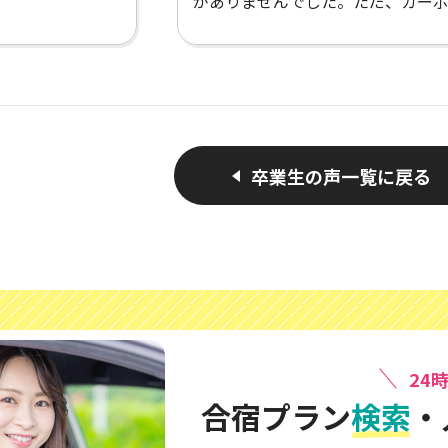
がありませんでした。ただ、カー
だと感じたけれ
イのWi-Fiがつながりにくく不便で
さんがあって楽
た。
がお店を教えて
かった！充実し
卒業生の声一覧に戻る
24
合宿プラン
検索
・