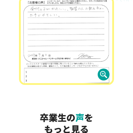
卒業生の
声
を
もっと見る