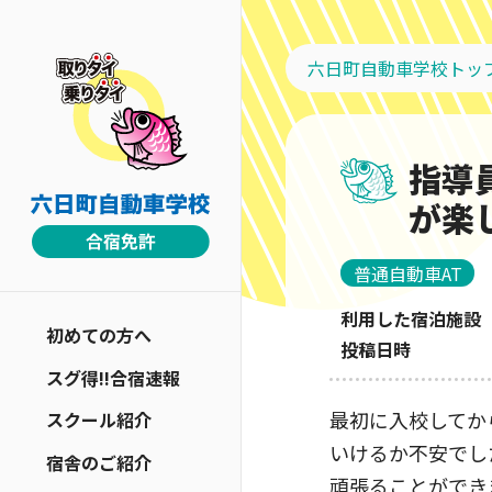
六日町自動車学校トッ
指導
が楽
普通自動車AT
利用した宿泊施設
初めての方へ
投稿日時
スグ得!!合宿速報
最初に入校してか
スクール紹介
いけるか不安でし
宿舎のご紹介
頑張ることができ