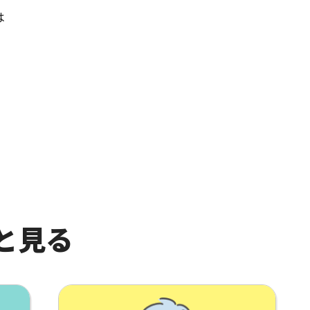
は
と見る