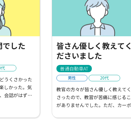
間でした
皆さん優しく教えて
ださいました
0代
普通自動車AT
男性
20代
どうくさかった
楽しかった。気
教官の方々が皆さん優しく教えて
、会話がはずん
さったので、教習が苦痛に感じるこ
といたかった。
がありませんでした。ただ、カー
だと感じたけれ
イのWi-Fiがつながりにくく不便で
さんがあって楽
た。
がお店を教えて