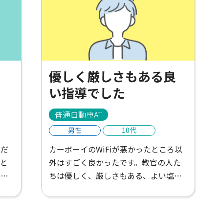
く
優しく厳しさもある良
い指導でした
普通自動車AT
男性
10代
くだ
カーボーイのWiFiが悪かったところ以
と
外はすごく良かったです。教官の人た
ボー
ちは優しく、厳しさもある、よい塩梅
し
で、上達しやすかったです。