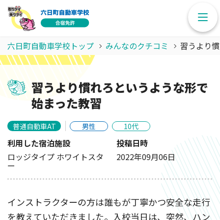
六日町自動車学校トップ
みんなのクチコミ
習うより慣
習うより慣れろというような形で
始まった教習
普通自動車AT
男性
10代
利用した宿泊施設
投稿日時
ロッジタイプ ホワイトスタ
2022年09月06日
ー
インストラクターの方は誰もが丁寧かつ安全な走行
を教えていただきました。入校当日は、突然、ハン