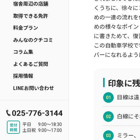
宿舎周辺の店舗
くうちに、徐々に
取得できる免許
めの一連の流れを
めの様々なポイン
料金プラン
に書きためて、復
みんなのクチコミ
この自動車学校で
コラム集
バーになれるよう
よくあるご質問
採用情報
印象に
LINEお問い合わせ
目線は遠
白線にそ
平日
9:00～18:30
土日祝
9:00～17:00
ミラー、