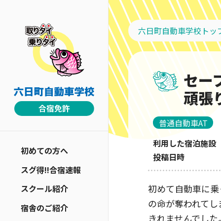
六日町自動車学校トッ
セー
頑張
普通自動車AT
利用した宿泊施設
初めての方へ
投稿日時
スグ得!!合宿速報
初めて自動車に乗
スクール紹介
の命が奪われてし
宿舎のご紹介
きれませんでした