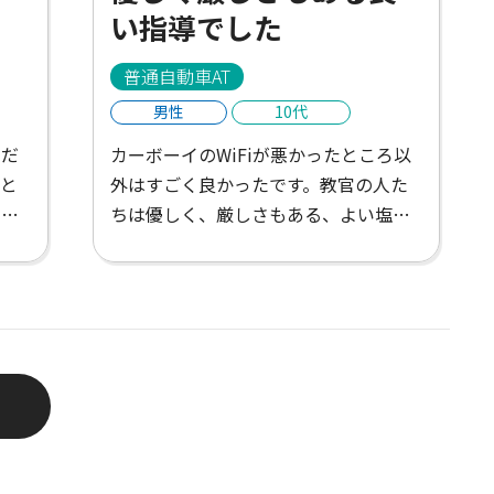
い指導でした
普通自動車AT
男性
10代
くだ
カーボーイのWiFiが悪かったところ以
と
外はすごく良かったです。教官の人た
ボー
ちは優しく、厳しさもある、よい塩梅
し
で、上達しやすかったです。