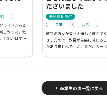
ださいました
0代
普通自動車AT
男性
20代
どうくさかった
楽しかった。気
教官の方々が皆さん優しく教えて
、会話がはずん
さったので、教習が苦痛に感じるこ
といたかった。
がありませんでした。ただ、カー
だと感じたけれ
イのWi-Fiがつながりにくく不便で
さんがあって楽
た。
がお店を教えて
かった！充実し
卒業生の声一覧に戻る