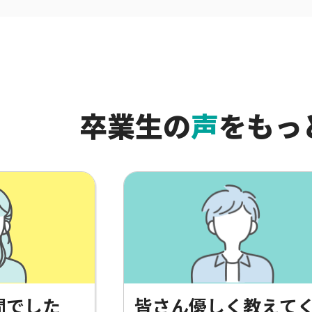
卒業生の
声
を
もっ
間でした
皆さん優しく教えて