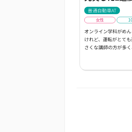
普通自動車AT
女性
1
オンライン学科がめん
けれど、運転がとても
さくな講師の方が多く
で楽しかったし、もっ
車ガールは遠くて不便
ど、たくさんごはんや
しかったし、講師の方
くださったりして楽し
た2週間でした。