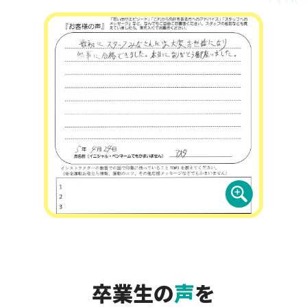
卒業生の
声
を