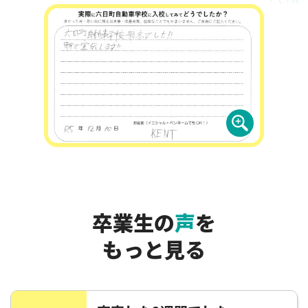
卒業生の
声
を
もっと見る