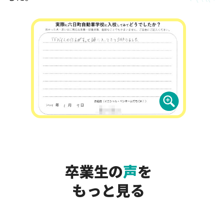
卒業生の
声
を
もっと見る